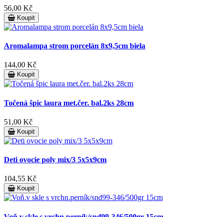
56,00 Kč
Koupit
Aromalampa strom porcelán 8x9,5cm biela
144,00 Kč
Koupit
Točená špic laura met.čer. bal.2ks 28cm
51,00 Kč
Koupit
Deti ovocie poly mix/3 5x5x9cm
104,55 Kč
Koupit
Voň.v skle s vrchn.perník/snd99-346/500gr 15cm