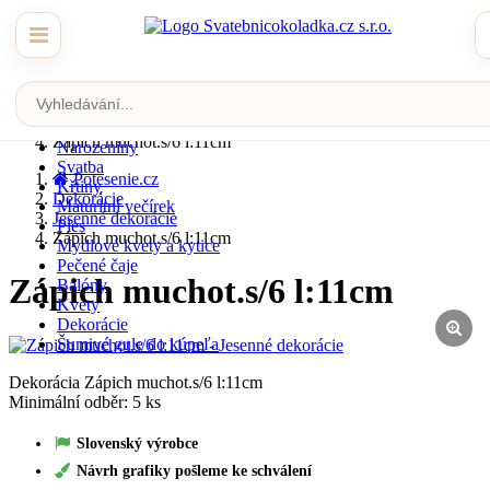
Zobrazit katalog
Potesenie.cz
Dekorácie
Jesenné dekorácie
Velikonoce
Zápich muchot.s/6 l:11cm
Narozeniny
Svatba
Potesenie.cz
Křtiny
Dekorácie
Maturitní večírek
Jesenné dekorácie
Ples
Zápich muchot.s/6 l:11cm
Mydlové kvety a kytice
Pečené čaje
Zápich muchot.s/6 l:11cm
Balóny
Kvety
Dekorácie
Šumivé gule do kúpeľa
Dekorácia Zápich muchot.s/6 l:11cm
Minimální odběr: 5 ks
Slovenský výrobce
Návrh grafiky pošleme ke schválení