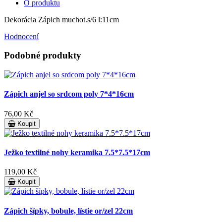
O produktu
Dekorácia Zápich muchot.s/6 l:11cm
Hodnocení
Podobné produkty
Zápich anjel so srdcom poly 7*4*16cm
76,00 Kč
Koupit
Ježko textilné nohy keramika 7.5*7.5*17cm
119,00 Kč
Koupit
Zápich šípky, bobule, lístie or/zel 22cm