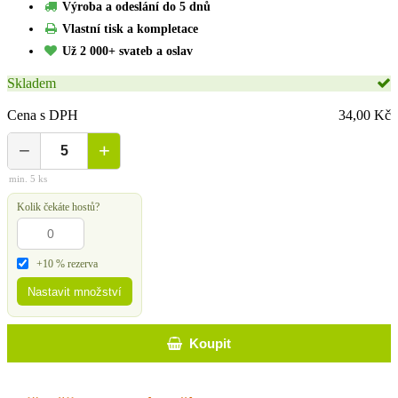
Výroba a odeslání do 5 dnů
Vlastní tisk a kompletace
Už 2 000+ svateb a oslav
Skladem
Cena s DPH
34,00 Kč
−
+
min. 5 ks
Kolik čekáte hostů?
+10 % rezerva
Nastavit množství
Koupit