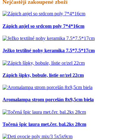
Nejčastěji zakoupené zboží
Zápich anjel so srdcom poly 7*4*16cm
Ježko textilné nohy keramika 7.5*7.5*17cm
Zápich šípky, bobule, lístie or/zel 22cm
Aromalampa strom porcelán 8x9,5cm biela
Točená špic laura met.čer. bal.2ks 28cm