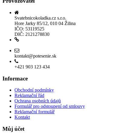
Provozovatel
Svatebnicokoladka.cz s.r.o.
Hore Jarky 85/12, 010 04 Žilina
IČO: 53119525
DIČ: 2121278830
Povolení k prodeji lihu
kontakt@potesenie.sk
+421 903 123 434
Informace
Obchodní podmínky
Reklamační řád
Ochrana osobních údajů
Formulář pro odstoupení od smlouvy
Reklamační formulář
Kontakt
Můj účet