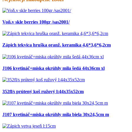
Voň.v skle berries 100gr /sas2001/
Zápich tekvica hruška oranž. keramika 4,6*3,6*6,2cm
J106 kvetináč+miska okrúhly mila šedá 44x36cm xl
352fl/s prútený koš ružový l:44x35x52cm
J107 kvetináč+miska okrúhly mila biela 30x24,5cm m