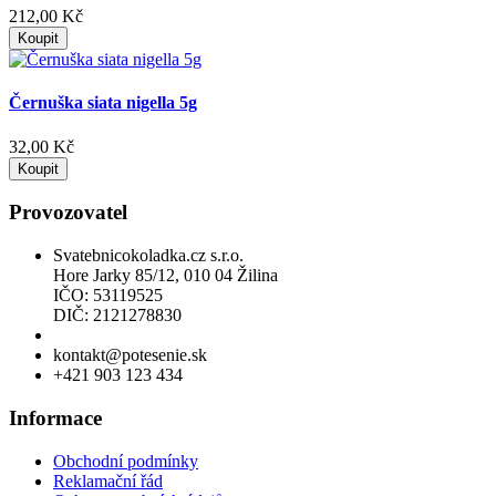
212,00 Kč
Koupit
Černuška siata nigella 5g
32,00 Kč
Koupit
Provozovatel
Svatebnicokoladka.cz s.r.o.
Hore Jarky 85/12, 010 04 Žilina
IČO: 53119525
DIČ: 2121278830
Povolení k prodeji lihu
kontakt@potesenie.sk
+421 903 123 434
Informace
Obchodní podmínky
Reklamační řád