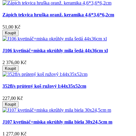
Zápich tekvica hruška oranž. keramika 4,6*3,6*6,2cm
51,00 Kč
Koupit
J106 kvetináč+miska okrúhly mila šedá 44x36cm xl
2 376,00 Kč
Koupit
352fl/s prútený koš ružový l:44x35x52cm
227,00 Kč
Koupit
J107 kvetináč+miska okrúhly mila biela 30x24,5cm m
1 277,00 Kč