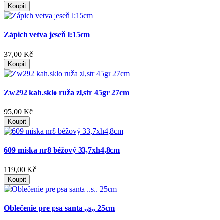
Koupit
Zápich vetva jeseň l:15cm
37,00 Kč
Koupit
Zw292 kah.sklo ruža zl,str 45gr 27cm
95,00 Kč
Koupit
609 miska nr8 béžový 33,7xh4,8cm
119,00 Kč
Koupit
Oblečenie pre psa santa ,,s,, 25cm