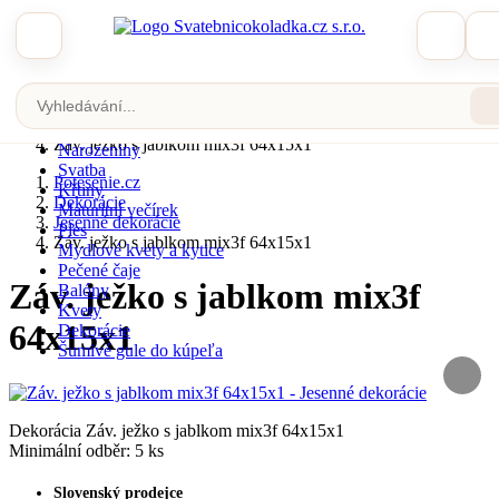
Zobrazit katalog
Potesenie.cz
Dekorácie
Jesenné dekorácie
Velikonoce
Záv. ježko s jablkom mix3f 64x15x1
Narozeniny
Svatba
Potesenie.cz
Křtiny
Dekorácie
Maturitní večírek
Jesenné dekorácie
Ples
Záv. ježko s jablkom mix3f 64x15x1
Mydlové kvety a kytice
Pečené čaje
Záv. ježko s jablkom mix3f
Balóny
Kvety
64x15x1
Dekorácie
Šumivé gule do kúpeľa
Dekorácia Záv. ježko s jablkom mix3f 64x15x1
Minimální odběr: 5 ks
Slovenský prodejce