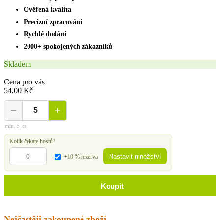
Ověřená kvalita
Precizní zpracování
Rychlé dodání
2000+ spokojených zákazníků
Skladem
Cena pro vás
54,00 Kč
−
+
min. 5 ks
Kolik čekáte hostů?
Nastavit množství
+10 % rezerva
Koupit
Nejčastěji zakoupené zboží