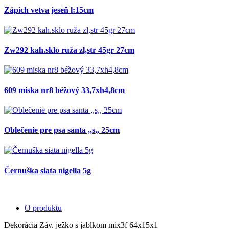
Zápich vetva jeseň l:15cm
Zw292 kah.sklo ruža zl,str 45gr 27cm
609 miska nr8 béžový 33,7xh4,8cm
Oblečenie pre psa santa ,,s,, 25cm
Černuška siata nigella 5g
O produktu
Dekorácia Záv. ježko s jablkom mix3f 64x15x1