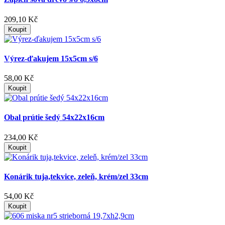
209,10 Kč
Koupit
Výrez-ďakujem 15x5cm s/6
58,00 Kč
Koupit
Obal prútie šedý 54x22x16cm
234,00 Kč
Koupit
Konárik tuja,tekvice, zeleň, krém/zel 33cm
54,00 Kč
Koupit