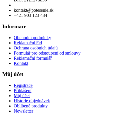
Povolení k prodeji lihu
kontakt@potesenie.sk
+421 903 123 434
Informace
Obchodní podmínky
Reklamační řád
Ochrana osobních údajů
Formulář pro odstoupení od smlouvy
Reklamační formulář
Kontakt
Můj účet
Registrace
Přihlášení
Můj účet
Historie objednávek
Oblíbené produkty
Newsletter