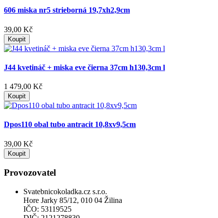
606 miska nr5 strieborná 19,7xh2,9cm
39,00 Kč
Koupit
J44 kvetináč + miska eve čierna 37cm h130,3cm l
1 479,00 Kč
Koupit
Dpos110 obal tubo antracit 10,8xv9,5cm
39,00 Kč
Koupit
Provozovatel
Svatebnicokoladka.cz s.r.o.
Hore Jarky 85/12, 010 04 Žilina
IČO: 53119525
DIČ: 2121278830