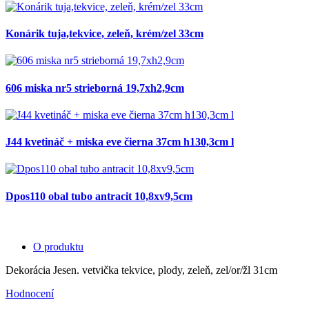
Konárik tuja,tekvice, zeleň, krém/zel 33cm
606 miska nr5 strieborná 19,7xh2,9cm
J44 kvetináč + miska eve čierna 37cm h130,3cm l
Dpos110 obal tubo antracit 10,8xv9,5cm
O produktu
Dekorácia Jesen. vetvička tekvice, plody, zeleň, zel/or/žl 31cm
Hodnocení