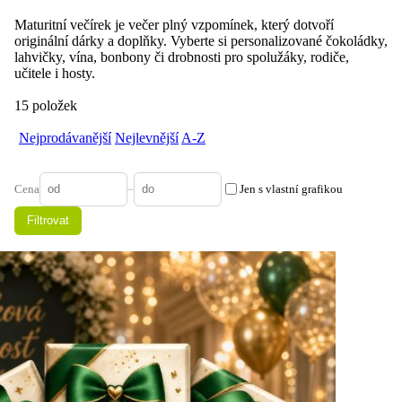
Maturitní večírek je večer plný vzpomínek, který dotvoří
originální dárky a doplňky. Vyberte si personalizované čokoládky,
lahvičky, vína, bonbony či drobnosti pro spolužáky, rodiče,
učitele i hosty.
15 položek
Nejprodávanější
Nejlevnější
A-Z
Cena
–
Jen s vlastní grafikou
Filtrovat