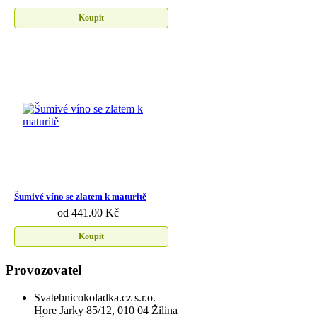
Koupit
Šumivé víno se zlatem k maturitě
od 441.00 Kč
Koupit
Provozovatel
Svatebnicokoladka.cz s.r.o.
Hore Jarky 85/12, 010 04 Žilina