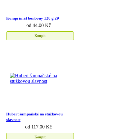
Komprimát bonbony 120 g 29
od 44.00 Kč
Koupit
Hubert šampaňské na stužkovou
slavnost
od 117.00 Kč
Koupit