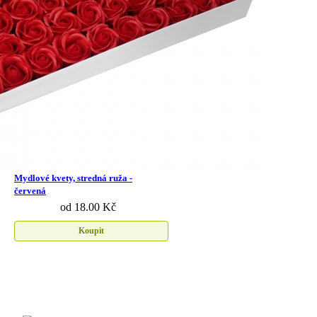
Mydlové kvety, stredná ruža -
červená
od 18.00 Kč
Koupit