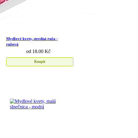
Mydlové kvety, stredná ruža -
ružová
od 18.00 Kč
Koupit