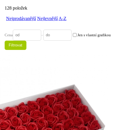
128 položek
Nejprodávanější
Nejlevnější
A-Z
Cena
–
Jen s vlastní grafikou
Filtrovat