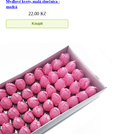
Mydlové kvety, malá slnečnica -
modrá
22.00 Kč
Koupit