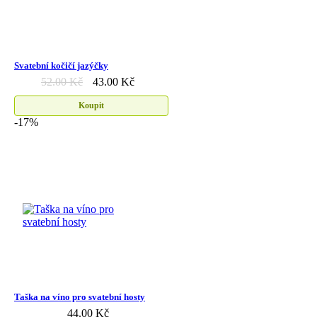
Svatební kočičí jazýčky
52.00 Kč
43.00 Kč
Koupit
-17%
Taška na víno pro svatební hosty
44.00 Kč