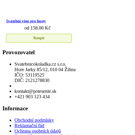
Svatební víno pro hosty
od 158.00 Kč
Koupit
Provozovatel
Svatebnicokoladka.cz s.r.o.
Hore Jarky 85/12, 010 04 Žilina
IČO: 53119525
DIČ: 2121278830
Povolení k prodeji lihu
kontakt@potesenie.sk
+421 903 123 434
Informace
Obchodní podmínky
Reklamační řád
Ochrana osobních údajů