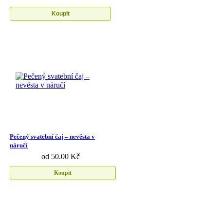
Koupit
Pečený svatební čaj – nevěsta v
náručí
od 50.00 Kč
Koupit