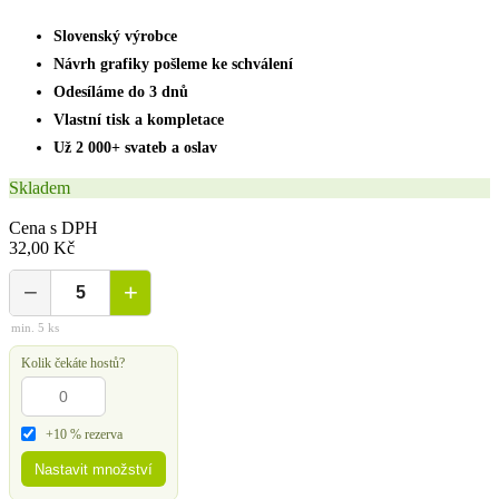
Slovenský výrobce
Návrh grafiky pošleme ke schválení
Odesíláme do 3 dnů
Vlastní tisk a kompletace
Už 2 000+ svateb a oslav
Skladem
Cena s DPH
32,00 Kč
−
+
min. 5 ks
Kolik čekáte hostů?
+10 % rezerva
Nastavit množství