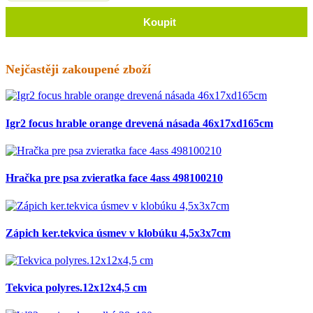
Koupit
Nejčastěji zakoupené zboží
Igr2 focus hrable orange drevená násada 46x17xd165cm
Hračka pre psa zvieratka face 4ass 498100210
Zápich ker.tekvica úsmev v klobúku 4,5x3x7cm
Tekvica polyres.12x12x4,5 cm