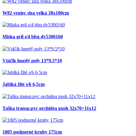
W82 veniec slza velká 38x100cm
Miska gril s/4 bbq dv5300160
Vtáčik hnedý poly 13*9.5*10
Jablká žlté s/6 6,5cm
Taška transp.pvc orchidea push 32x70+11x12
1805 podporné kruhy 175cm