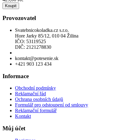
Koupit
Provozovatel
Svatebnicokoladka.cz s.r.o.
Hore Jarky 85/12, 010 04 Žilina
IČO: 53119525
DIČ: 2121278830
Povolení k prodeji lihu
kontakt@potesenie.sk
+421 903 123 434
Informace
Obchodní podmínky
Reklamační řád
Ochrana osobních údajů
Formulář pro odstoupení od smlouvy
Reklamační formulář
Kontakt
Můj účet