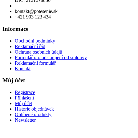
DIČ: 2121278830
Povolení k prodeji lihu
kontakt@potesenie.sk
+421 903 123 434
Informace
Obchodní podmínky
Reklamační řád
Ochrana osobních údajů
Formulář pro odstoupení od smlouvy
Reklamační formulář
Kontakt
Můj účet
Registrace
Přihlášení
Můj účet
Historie objednávek
Oblíbené produkty
Newsletter