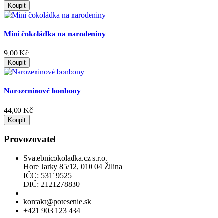
Koupit
Mini čokoládka na narodeniny
9,00 Kč
Koupit
Narozeninové bonbony
44,00 Kč
Koupit
Provozovatel
Svatebnicokoladka.cz s.r.o.
Hore Jarky 85/12, 010 04 Žilina
IČO: 53119525
DIČ: 2121278830
Povolení k prodeji lihu
kontakt@potesenie.sk
+421 903 123 434