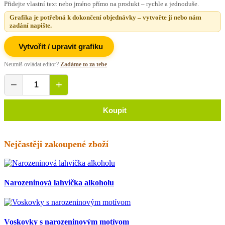
Přidejte vlastní text nebo jméno přímo na produkt – rychle a jednoduše.
Grafika je potřebná k dokončení objednávky – vytvořte ji nebo nám
zadání napište.
Vytvořit / upravit grafiku
Neumíš ovládat editor?
Zadáme to za tebe
−
+
Koupit
Nejčastěji zakoupené zboží
Narozeninová lahvička alkoholu
Voskovky s narozeninovým motívom