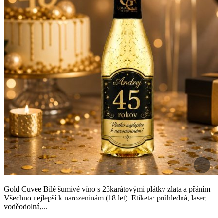
Gold Cuvee Bílé šumivé víno s 23karátovými plátky zlata a přáním
Všechno nejlepší k narozeninám (18 let). Etiketa: průhledná, laser,
voděodolná,...