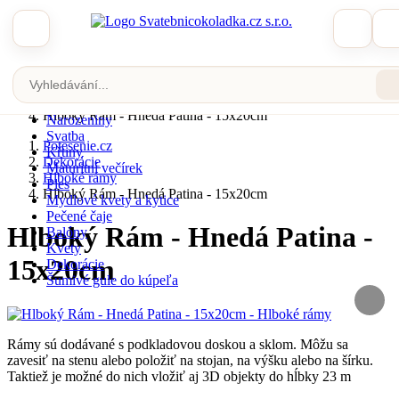
Zobrazit katalog
Potesenie.cz
Dekorácie
Hlboké rámy
Velikonoce
Hlboký Rám - Hnedá Patina - 15x20cm
Narozeniny
Svatba
Potesenie.cz
Křtiny
Dekorácie
Maturitní večírek
Hlboké rámy
Ples
Hlboký Rám - Hnedá Patina - 15x20cm
Mydlové kvety a kytice
Pečené čaje
Hlboký Rám - Hnedá Patina -
Balóny
Kvety
15x20cm
Dekorácie
Šumivé gule do kúpeľa
Rámy sú dodávané s podkladovou doskou a sklom. Môžu sa
zavesiť na stenu alebo položiť na stojan, na výšku alebo na šírku.
Taktiež je možné do nich vložiť aj 3D objekty do hĺbky 23 m