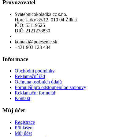
Provozovatel
Svatebnicokoladka.cz s.r.o.
Hore Jarky 85/12, 010 04 Žilina
IČO: 53119525
DIČ: 2121278830
Povolení k prodeji lihu
kontakt@potesenie.sk
+421 903 123 434
Informace
Obchodní podmínky
Reklamační řád
Ochrana osobních údajů
Formulář pro odstoupení od smlouvy
Reklamační formulář
Kontakt
Můj účet
Registrace
Přihlášení
Můj účet