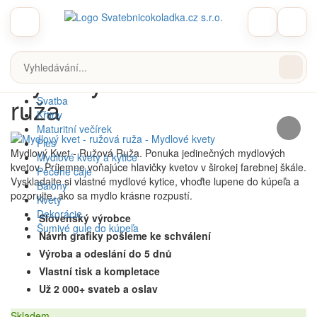
Potesenie.cz
Mydlové kvety a kytice
Mydlové kvety
Mydlový kvet - ružová ruža
Mydlový kvet - ružová
Velikonoce
Narozeniny
ruža
Svatba
Křtiny
Maturitní večírek
Ples
Mydlový Kvet - Ružová Ruža. Ponuka jedinečných mydlových
Mydlové kvety a kytice
kvetov. Príjemne voňajúce hlavičky kvetov v širokej farebnej škále.
Pečené čaje
Vyskladajte si vlastné mydlové kytice, vhoďte lupene do kúpeľa a
Balóny
pozorujte, ako sa mydlo krásne rozpustí.
Kvety
Dekorácie
Slovenský výrobce
Šumivé gule do kúpeľa
Návrh grafiky pošleme ke schválení
Výroba a odeslání do 5 dnů
Vlastní tisk a kompletace
Už 2 000+ svateb a oslav
Skladem