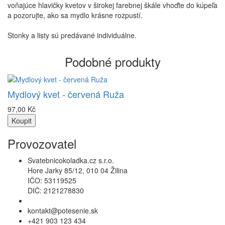
voňajúce hlavičky kvetov v širokej farebnej škále vhoďte do kúpeľa
a pozorujte, ako sa mydlo krásne rozpustí.
Stonky a listy sú predávané individuálne.
Podobné produkty
Mydlový kvet - červená Ruža
97,00 Kč
Koupit
Provozovatel
Svatebnicokoladka.cz s.r.o.
Hore Jarky 85/12, 010 04 Žilina
IČO: 53119525
DIČ: 2121278830
Povolení k prodeji lihu
kontakt@potesenie.sk
+421 903 123 434