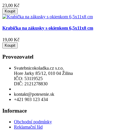
23,00 Kč
Koupit
Krabička na zákusky s okienkom 6,5x11x8 cm
19,00 Kč
Koupit
Provozovatel
Svatebnicokoladka.cz s.r.o.
Hore Jarky 85/12, 010 04 Žilina
IČO: 53119525
DIČ: 2121278830
Povolení k prodeji lihu
kontakt@potesenie.sk
+421 903 123 434
Informace
Obchodní podmínky
Reklamační řád