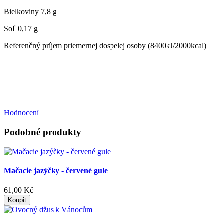
Bielkoviny 7,8 g
Soľ 0,17 g
Referenčný príjem priemernej dospelej osoby (8400kJ/2000kcal)
Hodnocení
Podobné produkty
Mačacie jazýčky - červené gule
61,00 Kč
Koupit