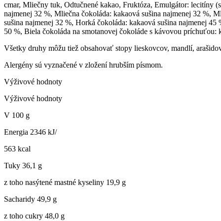
cmar, Mliečny tuk, Odtučnené kakao, Fruktóza, Emulgátor: lecitíny 
najmenej 32 %, Mliečna čokoláda: kakaová sušina najmenej 32 %, M
sušina najmenej 32 %, Horká čokoláda: kakaová sušina najmenej 45
50 %, Biela čokoláda na smotanovej čokoláde s kávovou príchuťou: 
Všetky druhy môžu tiež obsahovať stopy lieskovcov, mandlí, arašidov
Alergény sú vyznačené v zložení hrubším písmom.
Výživové hodnoty
Výživové hodnoty
V 100 g
Energia 2346 kJ/
563 kcal
Tuky 36,1 g
z toho nasýtené mastné kyseliny 19,9 g
Sacharidy 49,9 g
z toho cukry 48,0 g