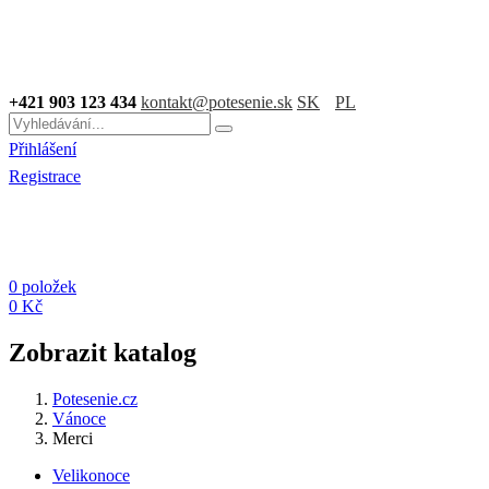
+421 903 123 434
kontakt@potesenie.sk
SK
PL
Přihlášení
Registrace
0 položek
0 Kč
Zobrazit katalog
Potesenie.cz
Vánoce
Merci
Velikonoce