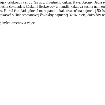
(sója), Glukózový sirup, Sirup z invertného cukru, Káva, Arómy, Jedl
liečna čokoláda s kúskami lieskovcov a mandlí: kakaová sušina najm
 %, Horká čokoláda plnená marcipánom: kakaová sušina najmenej 50 %
kakaová sušina smotanovej čokolády najmenej 32 %, bielej čokolády 
, iných orechov a vajec.