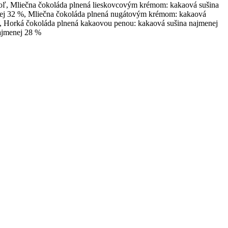
á soľ, Mliečna čokoláda plnená lieskovcovým krémom: kakaová sušina
enej 32 %, Mliečna čokoláda plnená nugátovým krémom: kakaová
, Horká čokoláda plnená kakaovou penou: kakaová sušina najmenej
najmenej 28 %