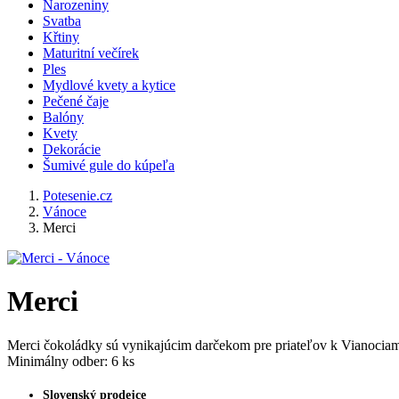
Narozeniny
Svatba
Křtiny
Maturitní večírek
Ples
Mydlové kvety a kytice
Pečené čaje
Balóny
Kvety
Dekorácie
Šumivé gule do kúpeľa
Potesenie.cz
Vánoce
Merci
Merci
Merci čokoládky sú vynikajúcim darčekom pre priateľov k Vianociam
Minimálny odber: 6 ks
Slovenský prodejce