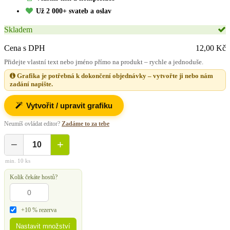
Už 2 000+ svateb a oslav
Skladem
Cena s DPH
12,00 Kč
Přidejte vlastní text nebo jméno přímo na produkt – rychle a jednoduše.
Grafika je potřebná k dokončení objednávky – vytvořte ji nebo nám
zadání napište.
Vytvořit / upravit grafiku
Neumíš ovládat editor?
Zadáme to za tebe
−
+
min. 10 ks
Kolik čekáte hostů?
+10 % rezerva
Nastavit množství