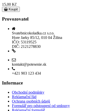
15,00 Kč
Koupit
Provozovatel
Svatebnicokoladka.cz s.r.o.
Hore Jarky 85/12, 010 04 Žilina
IČO: 53119525
DIČ: 2121278830
Povolení k prodeji lihu
kontakt@potesenie.sk
+421 903 123 434
Informace
Obchodní podmínky
Reklamační řád
Ochrana osobních údajů
Formulář pro odstoupení od smlouvy
Reklamační formulář