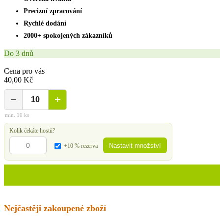
Precizní zpracování
Rychlé dodání
2000+ spokojených zákazníků
Do 3 dnů
Cena pro vás
40,00 Kč
−
+
min. 10 ks
Kolik čekáte hostů?
Nastavit množství
+10 % rezerva
Nejčastěji zakoupené zboží