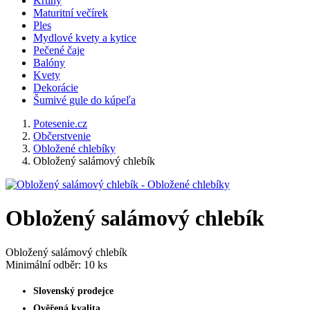
Křtiny
Maturitní večírek
Ples
Mydlové kvety a kytice
Pečené čaje
Balóny
Kvety
Dekorácie
Šumivé gule do kúpeľa
Potesenie.cz
Občerstvenie
Obložené chlebíky
Obložený salámový chlebík
Obložený salámový chlebík
Obložený salámový chlebík
Minimální odběr: 10 ks
Slovenský prodejce
Ověřená kvalita