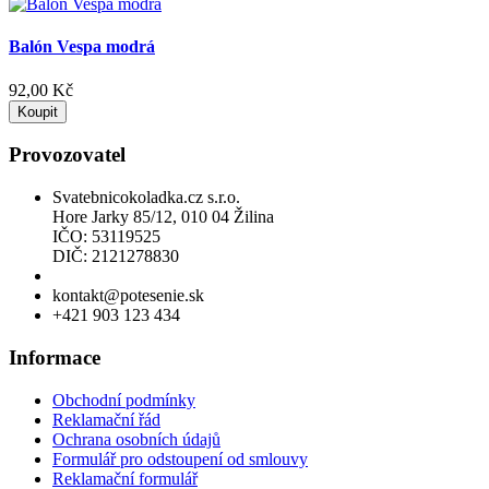
Balón Vespa modrá
92,00 Kč
Koupit
Provozovatel
Svatebnicokoladka.cz s.r.o.
Hore Jarky 85/12, 010 04 Žilina
IČO: 53119525
DIČ: 2121278830
Povolení k prodeji lihu
kontakt@potesenie.sk
+421 903 123 434
Informace
Obchodní podmínky
Reklamační řád
Ochrana osobních údajů
Formulář pro odstoupení od smlouvy
Reklamační formulář