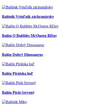
Balónik Vrtuľník záchranársky
Balón Q Bubbles McQueen BDay
Balón Dobrý Dinosaurus
Balón Pirátska loď
Balón Pirát červený