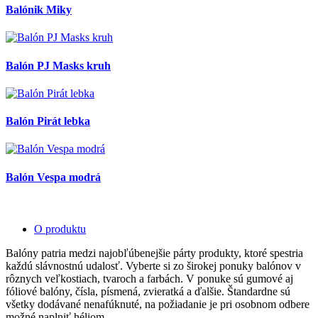
Balónik Miky
Balón PJ Masks kruh
Balón Pirát lebka
Balón Vespa modrá
O produktu
Balóny patria medzi najobľúbenejšie párty produkty, ktoré spestria
každú slávnostnú udalosť. Vyberte si zo širokej ponuky balónov v
rôznych veľkostiach, tvaroch a farbách. V ponuke sú gumové aj
fóliové balóny, čísla, písmená, zvieratká a ďalšie. Štandardne sú
všetky dodávané nenafúknuté, na požiadanie je pri osobnom odbere
možné naplniť héliom.