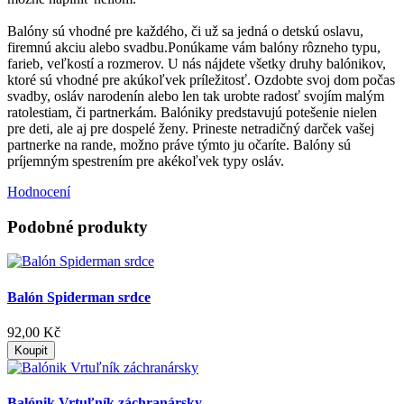
Balóny sú vhodné pre každého, či už sa jedná o detskú oslavu,
firemnú akciu alebo svadbu.Ponúkame vám balóny rôzneho typu,
farieb, veľkostí a rozmerov. U nás nájdete všetky druhy balónikov,
ktoré sú vhodné pre akúkoľvek príležitosť. Ozdobte svoj dom počas
svadby, osláv narodenín alebo len tak urobte radosť svojím malým
ratolestiam, či partnerkám. Balóniky predstavujú potešenie nielen
pre deti, ale aj pre dospelé ženy. Prineste netradičný darček vašej
partnerke na rande, možno práve týmto ju očaríte. Balóny sú
príjemným spestrením pre akékoľvek typy osláv.
Hodnocení
Podobné produkty
Balón Spiderman srdce
92,00 Kč
Koupit
Balónik Vrtuľník záchranársky