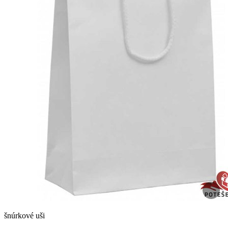
šnúrkové uši