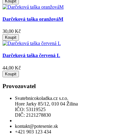
Koupit
Darčeková taška oranžováM
30,00 Kč
Koupit
Darčeková taška červená L
44,00 Kč
Koupit
Provozovatel
Svatebnicokoladka.cz s.r.o.
Hore Jarky 85/12, 010 04 Žilina
IČO: 53119525
DIČ: 2121278830
Povolení k prodeji lihu
kontakt@potesenie.sk
+421 903 123 434