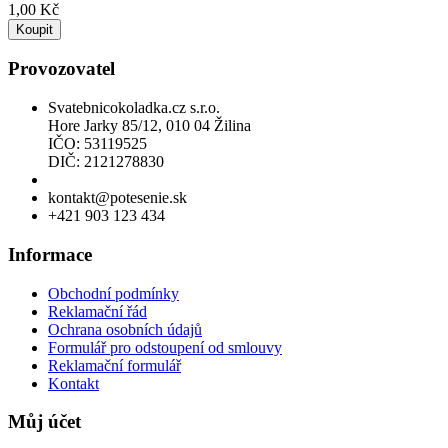
1,00 Kč
Koupit
Provozovatel
Svatebnicokoladka.cz s.r.o.
Hore Jarky 85/12, 010 04 Žilina
IČO: 53119525
DIČ: 2121278830
Povolení k prodeji lihu
kontakt@potesenie.sk
+421 903 123 434
Informace
Obchodní podmínky
Reklamační řád
Ochrana osobních údajů
Formulář pro odstoupení od smlouvy
Reklamační formulář
Kontakt
Můj účet