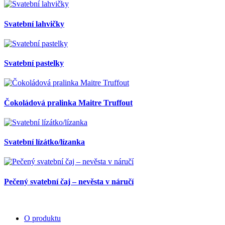
Svatební lahvičky
Svatební pastelky
Čokoládová pralinka Maitre Truffout
Svatební lízátko/lízanka
Pečený svatební čaj – nevěsta v náručí
O produktu