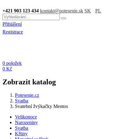
+421 903 123 434
kontakt@potesenie.sk
SK
PL
Přihlášení
Registrace
0 položek
0 Kč
Zobrazit katalog
Potesenie.cz
Svatba
Svatební žvýkačky Mentos
Velikonoce
Narozeniny
Svatba
Křtiny