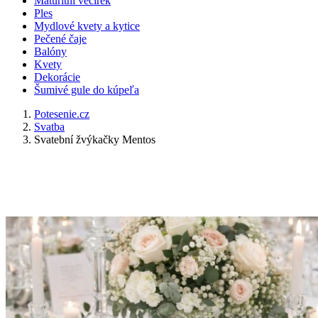
Maturitní večírek
Ples
Mydlové kvety a kytice
Pečené čaje
Balóny
Kvety
Dekorácie
Šumivé gule do kúpeľa
Potesenie.cz
Svatba
Svatební žvýkačky Mentos